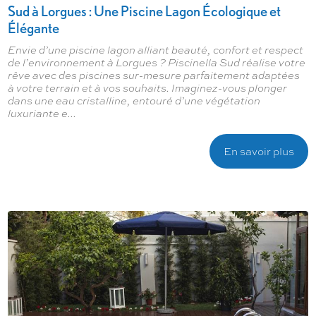
Sud à Lorgues : Une Piscine Lagon Écologique et
Élégante
Envie d’une piscine lagon alliant beauté, confort et respect
de l’environnement à Lorgues ? Piscinella Sud réalise votre
rêve avec des piscines sur-mesure parfaitement adaptées
à votre terrain et à vos souhaits. Imaginez-vous plonger
dans une eau cristalline, entouré d’une végétation
luxuriante e...
En savoir plus