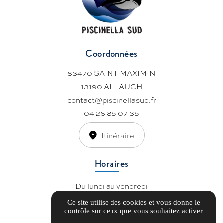
Coordonnées
83470 SAINT-MAXIMIN
13190 ALLAUCH
contact@piscinellasud.fr
04 26 85 07 35
Itinéraire
Horaires
Du lundi au vendredi
De 8h à 18h
Ce site utilise des cookies et vous donne le
contrôle sur ceux que vous souhaitez activer
Dépannage 7/7j