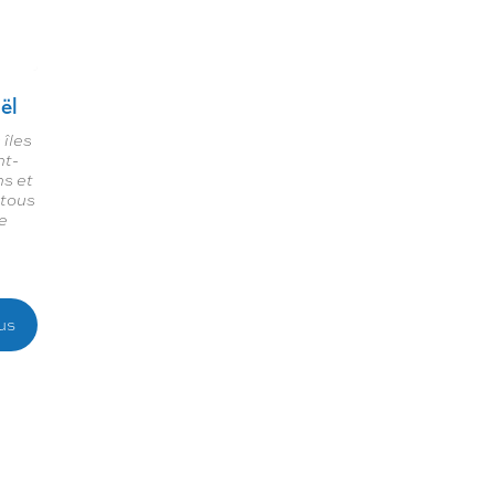
aël
 îles
nt-
ns et
 tous
ne
us