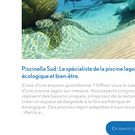
Piscinella Sud : Le spécialiste de la piscine lag
écologique et bien-être.
Envie d'une évasion quotidienne ? Offrez-vous le lux
d'une piscine lagon sur-mesure. Nos experts conçoiv
réalisent des bassins uniques, s'inspirant de la natur
créer un espace de baignade à la fois esthétique et
écologique. Des piscines lagon adaptées à tous les p
: Petits e...
En savoir 