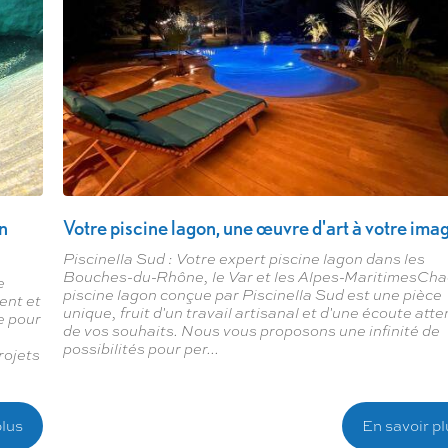
on
Votre piscine lagon, une œuvre d'art à votre ima
Piscinella Sud : Votre expert piscine lagon dans les
Bouches-du-Rhône, le Var et les Alpes-MaritimesCh
e
piscine lagon conçue par Piscinella Sud est une pièce
ent et
unique, fruit d'un travail artisanal et d'une écoute atte
e pour
de vos souhaits. Nous vous proposons une infinité de
possibilités pour per...
rojets
plus
En savoir pl