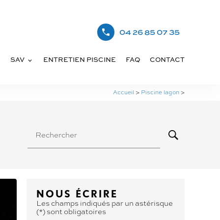
04 26 85 07 35
E
SAV
ENTRETIEN PISCINE
FAQ
CONTACT
Accueil
>
Piscine lagon
>
Rechercher
NOUS ÉCRIRE
Les champs indiqués par un astérisque
(*) sont obligatoires