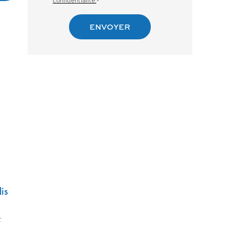
confidentialité.
*
dis
t
.